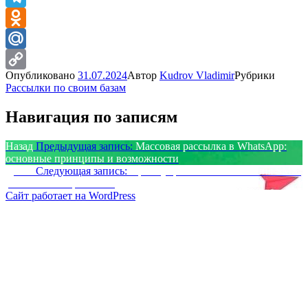
Telegram
Odnoklassniki
Mail.Ru
Опубликовано
31.07.2024
Автор
Kudrov Vladimir
Рубрики
Copy
Рассылки по своим базам
Link
Навигация по записям
Назад
Предыдущая запись:
Массовая рассылка в WhatsApp:
основные принципы и возможности
Далее
Следующая запись:
Преимущества использования SMS-
рассылок в маркетинге
Сайт работает на WordPress