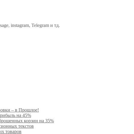
ge, instagram, Telegram и тд.
ровки – в Прошлое!
прибыль на 45%
 брошенных корзин на 35%
сионных текстов
их товаров