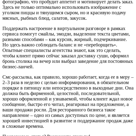
фотографию, что пробудит аппетит и мотивирует делать заказ.
Здесь не только оптимально использовать изображение с
уголком пиццы и тянущимся сыром, но и красивую подачу
мясных, рыбных блюд, салатов, закусок.
Поддержать настроение в виртуальном разговоре в рамках
сервиса помогут смайлы, эмодзи, выделение текста цветами,
разными способами – как курсив, жирный, подчеркивание.
Но здесь важно соблюдать баланс и не «переборщить».
Опытные специалисты агентства знают, как это сделать,
чтобы клиент прямо сейчас заказал доставку суши, оформил
бронь столика на вечер или выбрал заведение для постоянных
бизнес-ланчей.
Смс-рассылка, как правило, хорошо работает, когда ее в меру –
2–3 раза в неделю с целью информирования, в обязательном
порядке в пятницу или непосредственно в выходные дни. Она
должна быть фирменной, целостной, последовательной,
хорошо оформленной и узнаваемой, чтобы клиент ждал новое
сообщение, быстро его читал, реагировал на предложение, а
ваши продажи росли. Для ресторанного бизнеса такое
направление – одно из самых доступных по цене, и является
хорошей инвестицией в развитие и поддержание продаж даже
в сложные времена.