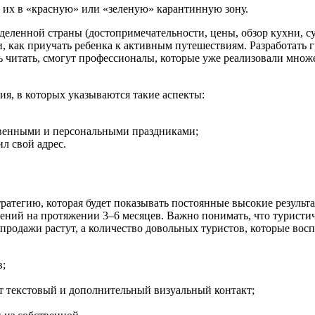
 их в «красную» или «зеленую» карантинную зону.
еленной страны (достопримечательности, цены, обзор кухни, су
ии, как приучать ребенка к активным путешествиям. Разработать
 читать, смогут профессионалы, которые уже реализовали множе
я, в которых указываются такие аспекты:
венными и персональными праздниками;
л свой адрес.
атегию, которая будет показывать постоянные высокие результа
ний на протяжении 3–6 месяцев. Важно понимать, что туристич
 продажи растут, а количество довольных туристов, которые вос
в;
т текстовый и дополнительный визуальный контакт;