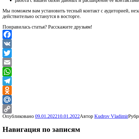
работа с вашей базой данных и расширение ее контактами
Мы поможем вам установить тесный контакт с аудиторией, нез
действительно останутся в восторге.
Понравилась статья? Расскажите друзьям!
Facebook
VK
Twitter
Email
WhatsApp
Telegram
Odnoklassniki
Mail.Ru
Опубликовано
09.01.2022
10.01.2022
Автор
Kudrov Vladimir
Руб
Copy
Link
Навигация по записям