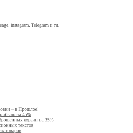
ge, instagram, Telegram и тд.
ровки – в Прошлое!
прибыль на 45%
 брошенных корзин на 35%
сионных текстов
их товаров