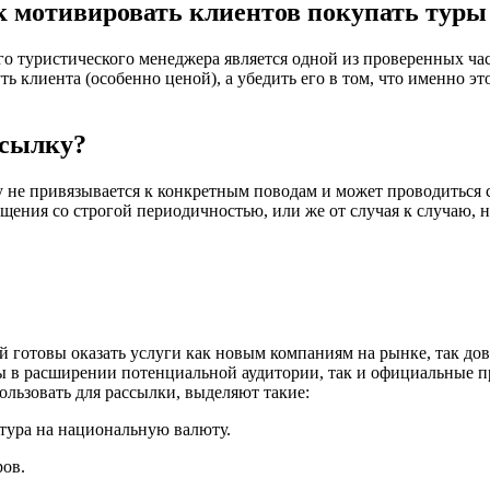
к мотивировать клиентов покупать туры
о туристического менеджера является одной из проверенных част
ть клиента (особенно ценой), а убедить его в том, что именно э
ссылку?
у не привязывается к конкретным поводам и может проводиться 
щения со строгой периодичностью, или же от случая к случаю, 
готовы оказать услуги как новым компаниям на рынке, так до
 в расширении потенциальной аудитории, так и официальные пр
льзовать для рассылки, выделяют такие:
тура на национальную валюту.
ров.